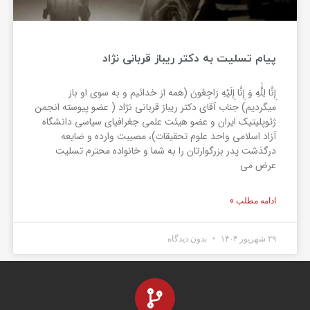
پیام تسلیت به دکتر ریباز قربانی نژاد
إِنَّا لِلَّٰهِ وَ إِنَّا إِلَيْهِ رَاجِعُونَ (همه از خدائیم و به سوی او باز
میگردیم) جناب آقای دکتر ریباز قربانی نژاد ( عضو پیوسته انجمن
ژئوپلیتیک ایران و عضو هیئت علمی جغرافیای سیاسی دانشگاه
آزاد اسلامی واحد علوم تحقیقات)، مصیبت وارده و ضایعه
درگذشت پدر بزرگوارتان را به شما و خانواده محترم تسلیت
عرض می
ادامه مطلب »
۲۹ شهریور ۱۴۰۴
بدون دیدگاه