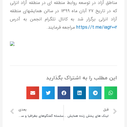
مناطق آزاد در توسعه روابط منطقه ای در منطقه آزاد انزلی
که در تاریخ ۲۷ آبان ماه ۱۳۹۹ در سالن همایشهای منطقه
آزاد انزلی برگزار شد به کانال تلگرام انجمن به آدرس
https://t.me/iag2002
مراجعه فرمایند.
این مطلب را به اشتراک بگذارید
قبل
بعدی
لینک های پخش زنده همايش بين المللي اتحاديه اقتصادي اوراسيا و نقش ژئوپليتيك مناطق آزاد در توسعه روابط منطقه اي
سلسله گفتگوهای جغرافیا و سیاست (گفتگوی یازدهم)