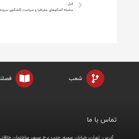
قبل
سلسله گفتگوهای جغرافیا و سیاست (گفتگوی سیزده
شعب
فصلنا
تماس با ما
آدرس: تهران، خیابان سمیه، جنب برج سپهر، ساختمان خاقانی