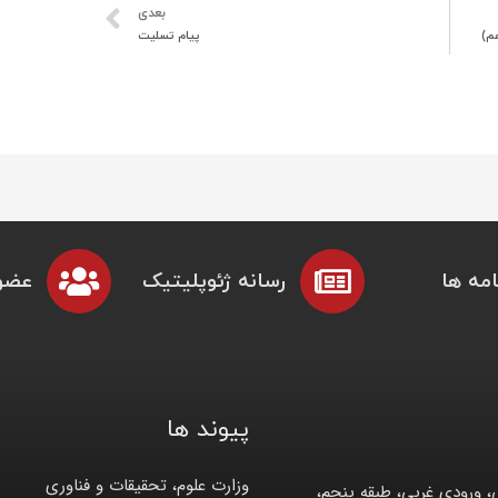
بعدی
م)
پیام تسلیت
مه ها
رسانه ژئوپلیتیک
عضو
پیوند ها
وزارت علوم، تحقیقات و فناوری
، ورودی غربی، طبقه پنجم،