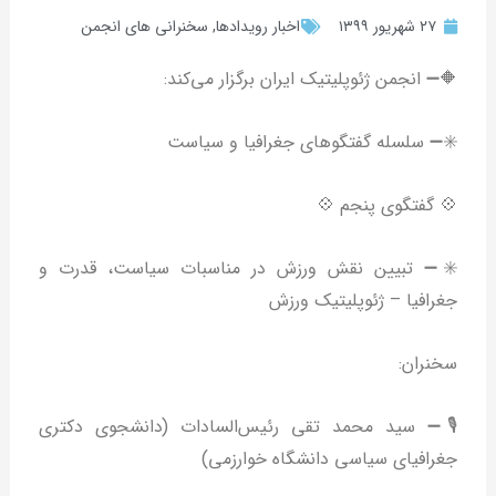
۲۷ شهریور ۱۳۹۹
اخبار رویدادها
,
سخنرانی های انجمن
🔶➖ انجمن ژئوپلیتیک ایران برگزار می‌کند:
✳️➖ سلسله گفتگوهای جغرافیا و سیاست
💠 گفتگوی پنجم 💠
✳️➖ تبیین نقش ورزش در مناسبات سیاست، قدرت و
جغرافیا – ژئوپلیتیک ورزش
سخنران:
🎙➖ سید محمد تقی رئیس‌السادات (دانشجوی دکتری
جغرافیای سیاسی دانشگاه خوارزمی)