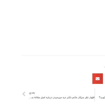
بعدی
وید؟
اظهار نظر سرکار خانم دکتر دره میرحیدر درباره اصل مقاله سرتیپ عاطفی در خصوص یادداشت دکتر هادی ویسی