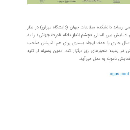
مي رساند دانشكده مطالعات جهان (دانشگاه تهران) در نظر
ن همايش بين المللي «
چشم انداز نظام قدرت جهاني
» را به
ال جاري با هدف ايجاد بستري براي هم انديشي صاحب
در زمينه محورهاي زير برگزار كند. بدين وسيله از كليه
همايش دعوت به عمل مي‌آيد.
ogps.conf