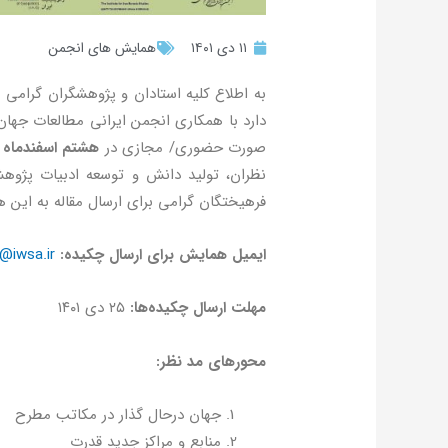
۱۱ دی ۱۴۰۱
همایش های انجمن
به اطلاع كليه استادان و پژوهشگران گرامی 
دارد با همكاري انجمن ايراني مطالعات جها
صورت حضوری/ مجازی در
هشتم اسفندماه
س
نظران، توليد دانش و توسعه ادبيات پژوهش 
فرهيختگان گرامي براي ارسال مقاله به اين 
ايميل همايش براي ارسال چكيده:
@iwsa.ir
مهلت ارسال چكيده‌ها:
۲۵ دي ۱۴۰۱
محورهاي مد نظر:
جهان درحال گذار در مكاتب مطرح
منابع و مراكز جديد قدرت