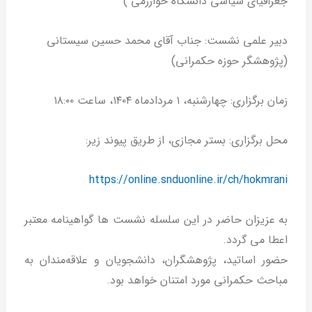
جغرافیای سیاسی دانشگاه خوارزمی )
دبیر علمی نشست: جناب آقای محمد حسین سیستانی
(پژوهشگر حوزه حکمرانی)
زمان برگزاری: چهارشنبه، ۱ مردادماه ۱۴۰۴، ساعت ۱۸:۰۰
محل برگزاری: بستر مجازی، از طریق پیوند زیر:
https://online.snduonline.ir/ch/hokmrani
به عزیزان حاضر در این سلسله نشست ها گواهینامه معتبر
اعطا می گردد.
حضور اساتید، پژوهشگران، دانشجویان و علاقه‌مندان به
مباحث حکمرانی مورد امتنان خواهد بود.