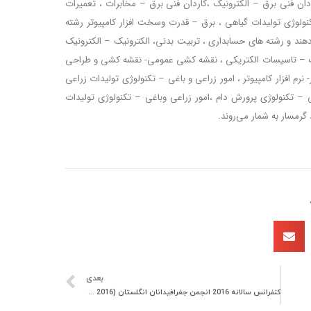
اردان فنی برق – الکترونیک ،کاردان فنی برق – مخابرات ، تعمیرات
کنولوژی تولیدات گیاهی ، برق – قدرت وسخت افزار کامپیوتر رشته
هند و رشته های حسابداری ، تربیت بدنی، الکترونیک – الکترونیک
یک – تاسیسات الکتریکی ، نقشه کشی عمومی- نقشه کشی و طراحی
رم افزار کامپیوتر ، امور زراعی و باغی – تکنولوژی تولیدات زراعی
 – تکنولوژی پرورش دام ،امور زراعی وباغی – تکنولوژی تولیدات
گرمسار به شمار می‌روند.
بعدی
کنفرانس سالانه 2016 انجمن جغرافیدانان انگلستان (RGS-IBG 2016)