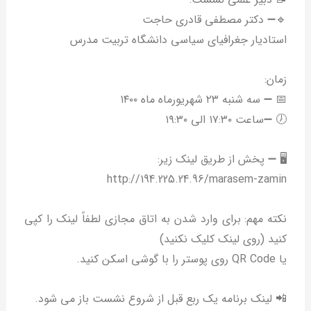
🔹➖ دکتر مصطفی قادری حاجت
استادیار جغرافیای سیاسی دانشگاه تربیت مدرس
زمان:
📅 ➖ سه شنبه ۲۳ شهریورماه ماه ۱۴۰۰
🕖 ➖ساعت ۱۷:۳۰ الی ۱۹:٣٠
🖥️ ➖ پخش از طریق لینک زیر:
http://194.225.24.96/marasem-zamin
نکته مهم: برای وارد شدن به اتاق مجازی لطفاً لینک را کپی
کنید (روی لینک کلیک نکنید)
یا QR Code روی پوستر را با گوشی اسکن کنید.
📲 لینک برنامه یک ربع قبل از شروع نشست باز می شود.