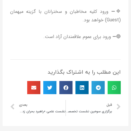
🔷➖ ورود کلیه مخاطبان و سخنرانان با گزینه میهمان
(Guest) خواهد بود.
🔵➖ ورود برای عموم علاقمندان آزاد است.
این مطلب را به اشتراک بگذارید
قبل
بعدی
برگزاری سومین نشست تخصصی افغانستان با موضوع «زنان و طالبان»
نشست علمی «راهبرد بحران زدایی در افغانستان»؛ (پیشنهاد راهبردی دکتر حافظ نیا برای پایان بحران در افغانستان و تحقق صلح در این کشور)