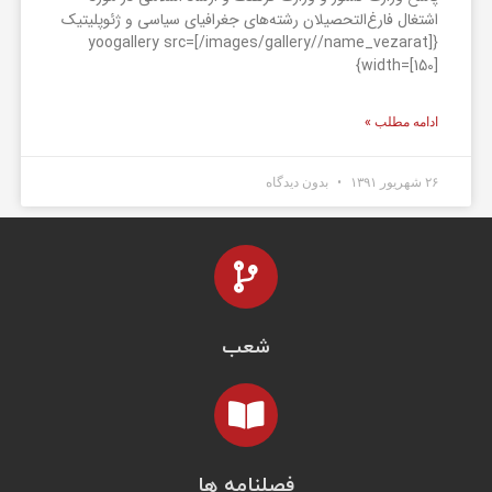
اشتغال فارغ‌التحصیلان رشته‌های جغرافیای سیاسی و ژئوپلیتیک
{yoogallery src=[/images/gallery//name_vezarat]
width=[150]}
ادامه مطلب »
۲۶ شهریور ۱۳۹۱
بدون دیدگاه
شعب
فصلنامه ها