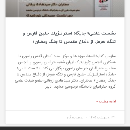
نشست علمی« جايگاه استراتـژيك خليج ‌فارس و
تنگه ‌هرمز، از دفـاع مقدس تا جنگ‌ رمضان»
سازمان کتابخانه‌ها، موزه ها و مرکز اسناد آستان قدس رضوی با
همکاری انجمن ژئوپلیتیک ایران شعبه خراسان رضوی و انجمن
معلمان جغرافیای خراسان رضوی برگزار می کند: نشست علمی«
جايگاه استراتـژيك خليج ‌فارس و تنگه ‌هرمز، از دفـاع مقدس تا
جنگ‌ رمضان» سخنران: دكتر سيد‌هادي زرقاني؛عضو هيئت علمي
گروه جغرافياي دانشگاه فردوسي مشهد ‌ دبیر
ادامه مطلب »
۳۱ اردیبهشت ۱۴۰۵
بدون دیدگاه