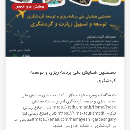
همایش های انجمن
نخستین همایش ملی برنامه ریزی و توسعه
گردشگری
دانشگاه فردوسی مشهد برگزار میکند: نخستین همایش ملی
برنامه ریزی و توسعه گردشگری آدرس سایت همایش:
https://tpd1.um.ac.ir/Home/Index کانال اطلاع رسانی
تلگرام: https://t.me/tourismpd1 کانال اطلاع رسانی ایتا
https://eitaa.com/hamayesh_gardeshgary#همایش_مل
ی_گردشگری_دانشگاه_فردوسی_مشهد