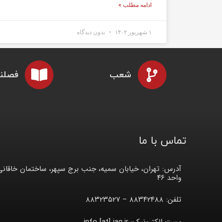
ادامه مطلب »
۱ شهریور ۱۴۰۲
بدون دیدگاه
شعب
فصلنا
تماس با ما
آدرس: تهران، خیابان سمیه، جنب برج سپهر، ساختمان خاقانی
واحد ۴۶
تلفن: ۸۸۳۴۲۴۸۸ – ۸۸۳۲۳۵۲۷
پست الکترونیک: info [at] iag.ir