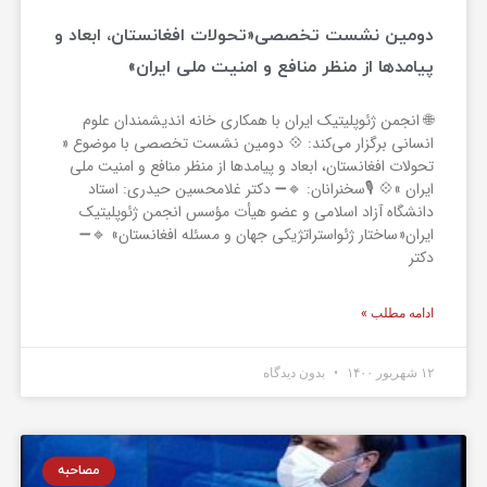
دومین نشست تخصصی«تحولات افغانستان، ابعاد و
پیامدها از منظر منافع و امنیت ملی ایران»
🌐 انجمن ژئوپلیتیک ایران با همکاری خانه اندیشمندان علوم
انسانی برگزار می‌کند: 💠 دومین نشست تخصصی با موضوع «
تحولات افغانستان، ابعاد و پیامدها از منظر منافع و امنیت ملی
ایران »💠 🎙️سخنرانان: 🔹➖ دکتر غلامحسین حیدری: استاد
دانشگاه آزاد اسلامی و عضو هیأت مؤسس انجمن ژئوپلیتیک
ایران«ساختار ژئواستراتژیکی جهان و مسئله افغانستان» 🔹➖
دکتر
ادامه مطلب »
۱۲ شهریور ۱۴۰۰
بدون دیدگاه
مصاحبه