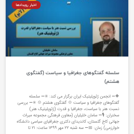
اخبار رویدادها
سلسله گفتگوهای جغرافیا و سیاست (گفتگوی
هشتم)
🔶➖ انجمن ژئوپلیتیک ایران برگزار می کند: ✳️➖ سلسله
گفتگوهای جغرافیا و سیاست 💠 گفتگوی هشتم 💠 ✳️➖ بررسی
نسبت هنر با سیاست، جغرافیا و قدرت (ژئوپلیتیک هنر)
سخنران: 🎙➖ سامان خلیلیان (معاون فرهنگی مجموعه میراث
جهانی کاخ گلستان، کاندیدای دکتری جغرافیای سیاسی دانشگاه
خوارزمی) زمان: 📅➖ سه شنبه ۲۲ مهر ۱۳۹۹ ساعت: ۲۱ تا