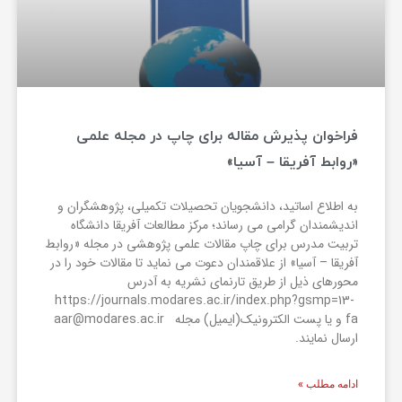
فراخوان پذیرش مقاله برای چاپ در مجله علمی
«روابط آفریقا – آسیا»
به اطلاع اساتید، دانشجویان تحصیلات تکمیلی، پژوهشگران و
اندیشمندان گرامی می رساند؛ مرکز مطالعات آفریقا دانشگاه
تربیت مدرس برای چاپ مقالات علمی پژوهشی در مجله «روابط
آفریقا – آسیا» از علاقمندان دعوت می نماید تا مقالات خود را در
محورهای ذیل از طریق تارنمای نشریه به آدرس
https://journals.modares.ac.ir/index.php?gsmp=13-
fa و یا پست الکترونیک(ایمیل) مجله aar@modares.ac.ir
ارسال نمایند.
ادامه مطلب »