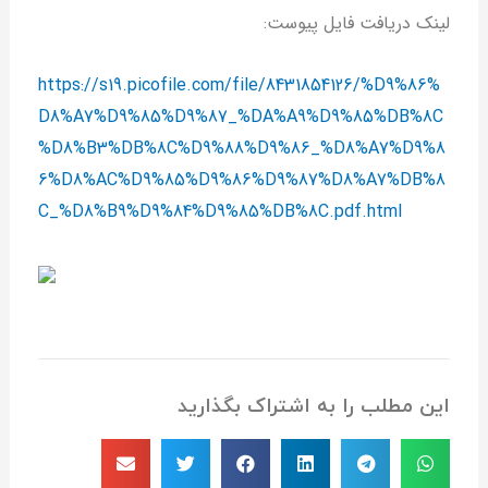
لینک دریافت فایل پیوست:
https://s19.picofile.com/file/8431854126/%D9%86%
D8%A7%D9%85%D9%87_%DA%A9%D9%85%DB%8C
%D8%B3%DB%8C%D9%88%D9%86_%D8%A7%D9%8
6%D8%AC%D9%85%D9%86%D9%87%D8%A7%DB%8
C_%D8%B9%D9%84%D9%85%DB%8C.pdf.html
این مطلب را به اشتراک بگذارید