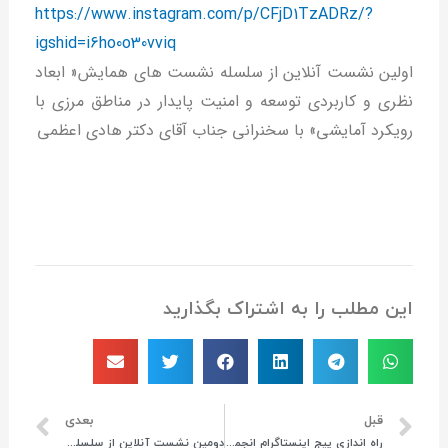
https://www.instagram.com/p/CFjD1TzADRz/?
igshid=i6ho0o30vviq
اولین نشست آنلاین از سلسله نشست های همایش« ابعاد
نظری و کاربردی توسعه و امنیت پایدار در مناطق مرزی با
رویکرد آمایشی» با سخنرانی جناب آقای دکتر هادی اعظمی
این مطلب را به اشتراک بگذارید
قبل
بعدی
راه اندازی پیج اینستاگرام انجمن ژئوپلیتیک ایران
دومین نشست آنلاین از سلسله نشست های همایش« ابعاد نظری و کاربردی توسعه و امنیت پایدار در مناطق مرزی با رویکرد آمایشی»