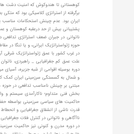
کوهستانی تا هندوکوش که امنیت دشت های م
برگرقته از استراتژی کلاسیکی بود که متکی 
ایران بود. عدم چینش استحکامات مناسب پدا
پشتیبانی بیش از حد درعقبه کوهستان و عم
ناتوانی در جبران ضعف استراتژی تدافعی 
حوزه ژئواستراتژیک ایرانی، و یا تنگا در مقا
در غرب کشور با عمق ژئواستراتژیک شرقی آن 
علت عمق کم جغرافیایی _ راهبردی، ناتوان ا
دوره بوسیله اقوامی از شبه جزیره، آسیای م
و شمال به گسستگی سرزمینی ایران کمک کرد؛
مبتنی بر چینش نامناسب تدافعی در حوزه مد
بخش فنی متداوم؛ ناکارآمدی سیستم و واح
حاکمیت های سیاسی سرزمینی بواسطه حفظ 
قدرت ناشی از انشقاق جغرافیایی و انحطاط ح
ناآگاهی و ناتوانی در کنترل فلات جغرافیای
در دوره مدرن و کنونی نیز حاکمیت سرزمین