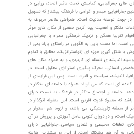
ن های جغرافیایی، کمابیش تحت تاثیر اتحاد، روایی در
ین جغرافیایی میسر و اقوامی با فرهنگ پیشتاز که تسهیل
می در جهت توسعه مدنیت است. همراهی عناصر مربوطه به
اعات متکثر و اهمیت پیدا کردن بعضی از مکان های موثر
م تقریبا همگن و نزدیک فرهنگی همراه با جغرافیایی
ی است. اما دست یابی به الگویی در راستای پارادایمی از
وش با شکل گیری حوزه ای ژئواستراتژیک، مطابق با تداوم
وسیله اندیشه ی فلسقه ای کاربردی، و به همراه مکان های
 تخصص انسانی، محرک پیگیری استراتژی معقول است. در
رافیا، اندیشه، سیاست و قدرت است. پس این فرایندی از
د کننده ای است که می تواند همراه با جامعه ای متکثر در
دهد. جامعه و اجتماع متکثر در فرهنگ به نسبت دارای
شد که معمولا قدرت آفرین است. این معقوله اثرگذار در
ر از منطقه ژئوپلیتیکی می باشد، و لزوما هم استوار بر
امیک است، و در دوران کنونی عامل آموزش و پرورش در آن
مکان، تعلقات محیطی و فضای سیاسی_جغرافیایی دارای
بی به آن هم مشکلتر است. از این رو بیشترین هزینه