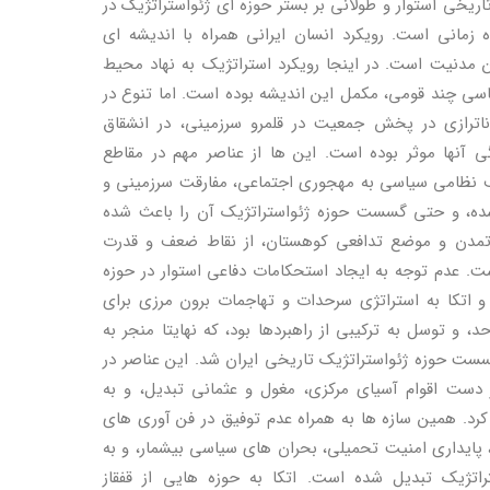
اریخی استوار و طولانی بر بستر حوزه ای ژئواستراتژیک در
زمانی است. رویکرد انسان ایرانی همراه با اندیشه ای
 مدنیت است. در اینجا رویکرد استراتژیک به نهاد محیط
سی چند قومی، مکمل این اندیشه بوده است. اما تنوع در
اترازی در پخش جمعیت در قلمرو سرزمینی، در انشقاق
نها موثر بوده است. این ها از عناصر مهم در مقاطع
ف نظامی سیاسی به مهجوری اجتماعی، مفارقت سرزمینی و
شده، و حتی گسست حوزه ژئواستراتژیک آن را باعث شده
تمدن و موضع تدافعی کوهستان، از نقاط ضعف و قدرت
ت. عدم توجه به ایجاد استحکامات دفاعی استوار در حوزه
 اتکا به استراتژی سرحدات و تهاجمات برون مرزی برای
د، و توسل به ترکیبی از راهبردها بود، که نهایتا منجر به
ست حوزه ژئواستراتژیک تاریخی ایران شد. این عناصر در
دست اقوام آسیای مرکزی، مغول و عثمانی تبدیل، و به
د. همین سازه ها به همراه عدم توفیق در فن آوری های
ی، پایداری امنیت تحمیلی، بحران های سیاسی بیشمار، و به
راتژیک تبدیل شده است. اتکا به حوزه هایی از قفقاز