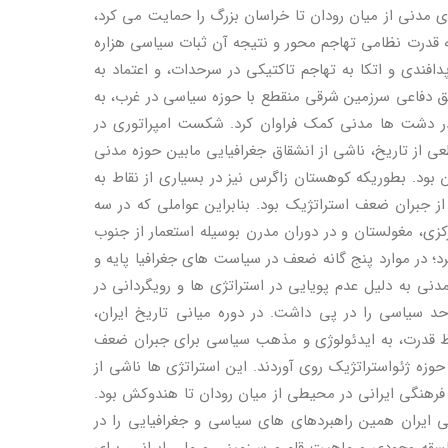
دنی از میان رودان تا خراسان بزرگ را حمایت می کرد،
به قدرت نظامی تهاجم محور و نتیجه آن ثبات سیاسی هزاره
فندی و اتکا به تهاجم تاکتیکی در سرحدات، و اعتماد به
ق دفاعی سرزمین شرقی منقطع با حوزه سیاسی در غرب، به
در دشت ها مدنی کمک فراوان کرد. شکست امپراتوری در
طعی از تاریخ، ناشی از انشقاق جغرافیایی مابین حوزه مدنی
بود. بطوریکه کوهستان زاگرس نیز در بسیاری از نقاط به
ز جبران ضعف استراتژیک بود. بنابراین عواملی که در سه
رکزی، مغولستان و در دوران مدرن بوسیله استعمار از جنوب
 در موارد پنج گانه ضعف در سیاست های جغرافیا پایه و
نی به دلیل عدم پویایی در استراتژی ها و رویگردانی در
د سیاسی را در پی داشت. در دوره میانی تاریخ ایران،
قدرت، به ایدئولوژی و مذهب سیاسی برای جبران ضعف
وزه ژئواستراتژیک روی آوردند. این استراتژی ها ناشی از
ی فرهنگی ایرانی در محیطی از میان رودان تا هندوکش بود.
ی ایران همین راهبردهای های سیاسی و جغرافیایی را در