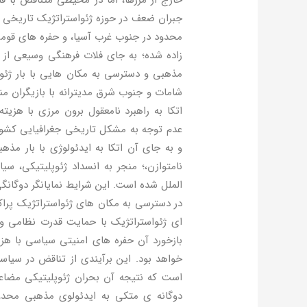
خارج از مرزها، اما در محیطی متناقض با ف
جبران ضعف در حوزه ژئواستراتژیک تاریخی ا
محدود در جنوب غرب آسیا، و حفره های قومی
زاده شده؛ به جای فلات فرهنگی وسیعی از
مذهبی و دسترسی به مکان هایی با بار ژئو
شامات و جنوب شرق مدیترانه با بازیگران من
اتکا به راهبرد نامعقول برون مرزی با هزیت
عدم توجه به مشکل تاریخی جغرافیایی کشور 
و به جای آن اتکا به ایدئولوژی با بار م
نامتوازن،؛ منجر به انسداد ژئوپلیتیکی،
الملل شده است. این شرایط نمایانگر دوگانگ
در دسترسی به مکان های ژئواستراتژیک پراک
ای ژئواستراتژیک با حمایت قدرت نظامی و 
بازخورد آن حفره های امنیتی سیاسی با هزی
خواهد بود. این برآیندی از تناقض در سیاست
است که نتیجه آن بحران ژئوپلیتیکی مضاعف
دوگانه ی متکی به ایدئولوی مذهبی محدود د