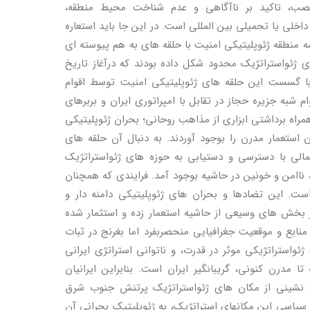
عصب، تاکید بر ناآگاهی و عدم شناخت محیط منطقه،
لی یا تحمیلی بین المللی است. در این جا باید استعاره
سه منطقه ژئوپلیتیکی امنیت با حلقه های به هم پیوسته ای
ی ژئواستراتژیک محدود شکل داده بودند که درآغاز تاریخ
 با گسست این حلقه های ژئوپلیتیکی امنیت توسط اقوام
شبه جزیره حجاز در تقابل با امپراتوری ایران و بربرهای
همراه برداشتی ابزاری از مذاهب روحانی؛ بحران ژئوپلیتیکی
 استعمار مدرن را بوجود آوردند. به دنبال آن حلقه های
شمالی با دسترسی و دستیابی به حوزه های ژئواستراتژیک
 ناامن و خونین در حاشیه بوجود آمد. فرایندی که همچنان
. این تضادها و بحران های ژئوپلیتیکی دامنه دار و
بخش های وسیعی از حاشیه استعمار زده و استثمار شده
نابع و موقعیت جغرافیایی منحصربفرد اما بغرنج در ثبات
استراتژیکی موثر در قدرت، و ناتوانی استراتژی ایرانی
 مدرن کنونی، گریبانگیر ایران است. بنابراین ایرانیان
ب نشینی از مکان های ژئواستراتژیک پرتنش جنوب شرق
 و سیاسی این مکانهای استراتژیک، به ژئوپلیتیک بحرانی آن