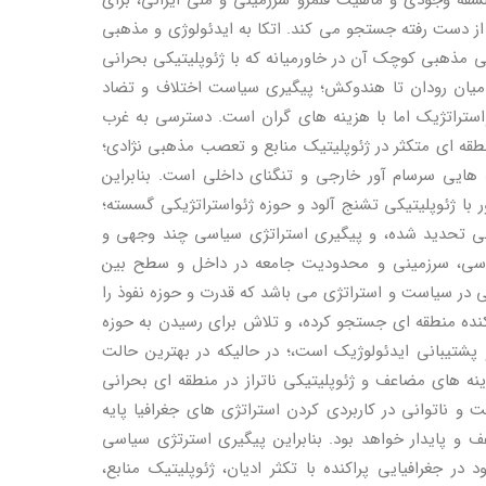
لسقه وجودی و ماهیت قلمرو سرزمینی و ملی ایرانی، برای
ز دست رفته جستجو می کند. اتکا به ایدئولوژی و مذهبی
 مذهبی کوچک آن در خاورمیانه که با ژئوپلیتیکی بحرانی
 میان رودان تا هندوکش؛ پیگیری سیاست اختلاف و تضاد
استراتژیک اما با هزینه های گران است. دسترسی به غرب
طقه ای متکثر در ژئوپلیتیک منابع و تعصب مذهبی نژادی؛
ه هایی سرسام آور خارجی و تنگنای داخلی است. بنابراین
با ژئوپلیتیکی تشنج آلود و حوزه ژئواستراتژیکی گسسته؛
ذهبی تحدید شده، و پیگیری استراتژی سیاسی چند وجهی و
 سیاسی، سرزمینی و محدودیت جامعه در داخل و سطح بین
ی در سیاست و استراتژی می باشد که قدرت و حوزه نفوذ را
نده منطقه ای جستجو کرده، و تلاش برای رسیدن به حوزه
پشتیبانی ایدئولوژیک است،؛ در حالیکه در بهترین حالت
نه های مضاعف و ژئوپلیتیکی ناتراز در منطقه ای بحرانی
 و ناتوانی در کاربردی کردن استراتژی های جغرافیا پایه
 و پایدار خواهد بود. بنابراین پیگیری استرتژی سیاسی
ر جغرافیایی پراکنده با تکثر ادیان، ژئوپلیتیک منابع،