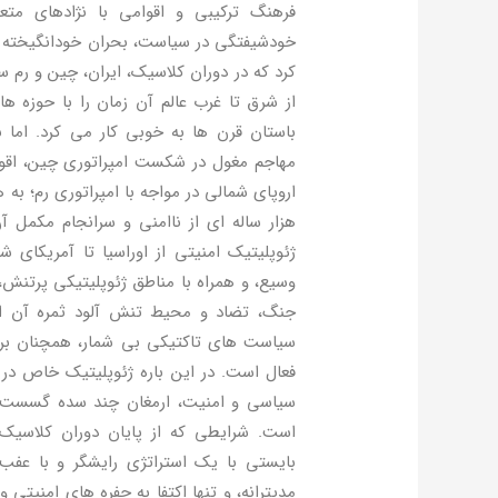
فرهنگ ترکیبی و اقوامی با نژادهای مت
خودشیفتگی در سیاست، بحران خودانگیخته داخ
کرد که در دوران کلاسیک، ایران، چین و رم 
از شرق تا غرب عالم آن زمان را با حوزه ها
باستان قرن ها به خوبی کار می کرد. اما
مهاجم مغول در شکست امپراتوری چین، اقوام 
اروپای شمالی در مواجه با امپراتوری رم؛ به 
هزار ساله ای از ناامنی و سرانجام مکمل آن
ژئوپلیتیک امنیتی از اوراسیا تا آمریکای 
وسیع، و همراه با مناطق ژئوپلیتیکی پرتنش،
جنگ، تضاد و محیط تنش آلود ثمره آن است
سیاست های تاکتیکی بی شمار، همچنان بر 
فعال است. در این باره ژئوپلیتیک خاص در م
سیاسی و امنیت، ارمغان چند سده گسست ژئو
است. شرایطی که از پایان دوران کلاسیک تا
بایستی با یک استراتژی رایشگر و با عف
مدیترانه، و تنها اکتفا به حفره های امنیتی