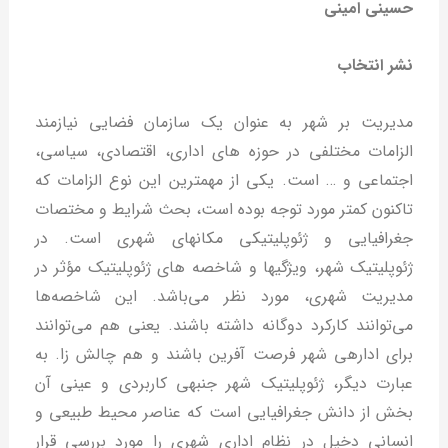
حسینی امینی
نشر انتخاب
مديريت بر شهر به عنوان يك سازمان فضايي نيازمند
الزامات مختلفي در حوزه هاي اداري، اقتصادي، سياسي،
اجتماعي و … است. يكي از مهمترين اين نوع الزامات كه
تاكنون كمتر مورد توجه بوده است، بحث شرايط و مختصات
جغرافيايي و ژئوپليتيكي مكانهاي شهري است. در
ژئوپليتيك شهر، ويژگيها و شاخصه هاي ژئوپليتيك مؤثر در
مديريت شهري، مورد نظر مي‌باشد. اين شاخصه‌ها
مي‌توانند كاركرد دوگانه داشته باشند. يعني هم مي‌توانند
براي اداره­ي شهر فرصت آفرين باشند و هم چالش زا. به
عبارت ديگر، ژئوپليتيك شهر جنبه­ي كاربردي و عيني آن
بخش از دانش جغرافيايي است كه عناصر محيط طبيعي و
انساني دخيل در نظام اداري شهري را مورد بررسي قرار