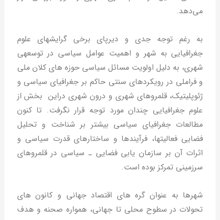
مي‌دهد.
به رغم توجه جدي و ديرپاي برخي گرايشهاي علوم
جغرافيايي به شهر و اهميت عوامل سياسي در توسعه­ي
شهري، به دليل اولويت مسائل سياسي حوزه هاي كلان ملي
و فراملي در رويكردهاي سنتي حاكم بر جغرافياي سياسي و
ژئوپليتيك، قلمروهاي شهري و درون شهري دراین بخش از
علوم جغرافيايي چندان مورد توجه قرار نگرفت. تا كنون
مطالعات جغرافياي سياسي بيشتر بر شناخت و تحليل
فضايي فعاليتها، فرآيندها و ساختارهاي قدرت سياسي و
اثرات آن بر سازمان يابي فضايي ـ سياسي در قلمروهاي
سرزميني تمركز بوده است.
شهرها به عنوان گره هاي اقتصاد جهاني و كانون هاي
تحولات در سطوح محلي تا جهاني، همواره صحنه و هدف