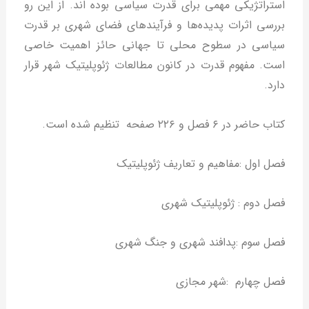
استراتژيكي مهمي براي قدرت سياسي بوده اند. از اين رو
بررسي اثرات پديده‌ها و فرآيندهاي فضاي شهري بر قدرت
سياسي در سطوح محلي تا جهاني حائز اهميت خاصي
است. مفهوم قدرت در كانون مطالعات ژئوپليتيك شهر قرار
دارد.
کتاب حاضر در ۶ فصل و ۲۲۶ صفحه تنظیم شده است.
فصل اول :مفاهیم و تعاریف ژئوپلیتیک
فصل دوم : ژئوپلیتیک شهری
فصل سوم :پدافند شهری و جنگ شهری
فصل چهارم :شهر مجازی