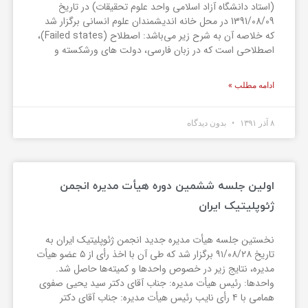
(استاد دانشگاه آزاد اسلامی واحد علوم تحقیقات) در تاریخ
1391/08/09 در محل خانه اندیشمندان علوم انسانی برگزار شد
که خلاصه آن به شرح زیر می‌باشد: اصطلاح (Failed states)،
اصطلاحی است که در زبان فارسی، دولت های ورشکسته و
ادامه مطلب »
۸ آذر ۱۳۹۱
بدون دیدگاه
اولین جلسه ششمین دوره هیأت مدیره انجمن
ژئوپلیتیک ایران
نخستین جلسه هیأت مدیره جدید انجمن ژئوپلیتیک ایران به
تاریخ ۹۱/۰۸/۲۸ برگزار شد که طی آن با اخذ رأی از ۵ عضو هیأت
مدیره، نتایج زیر در خصوص واحد‌ها و کمیته‌ها حاصل شد.
واحد‌ها: رئیس هیأت مدیره: جناب آقای دکتر سید یحیی صفوی
همامی با ۴ رأی نایب رئیس هیأت مدیره: جناب آقای دکتر